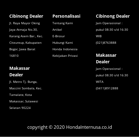
Cibinong Dealer
Personalisasi
Cibinong Dealer
Jl. Raya Mayor Oking
Tentang Kami
Jam Operasional :
Jaya Atmaja No.30,
Artikel
pukul 08:30 s/d 16:30
Karang Asem Bar., Kec.
E-Brosur
WIB
Citeureup, Kabupaten
Hubungi Kami
(021)8763888
Bogor, Jawa Barat
Honda Indonesia
Makassar
16810
Kebijakan Privasi
Dealer
Makassar
Jam Operasional :
Dealer
pukul 08:30 s/d 16:30
Jl. Metro Tj. Bunga,
WITA
Maccini Sombala, Kec.
(0411)8912888
Tamalate, Kota
Makassar, Sulawesi
Selatan 90224
copyright © 2020 HondaInternusa.co.id